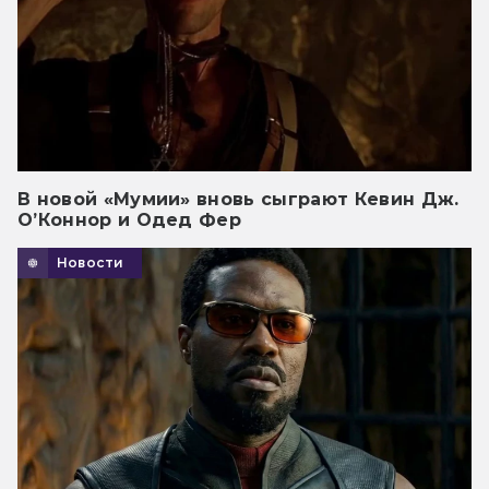
В новой «Мумии» вновь сыграют Кевин Дж.
О’Коннор и Одед Фер
Новости