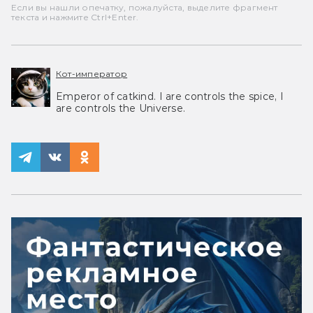
Если вы нашли опечатку, пожалуйста, выделите фрагмент
текста и нажмите Ctrl+Enter.
Кот-император
Emperor of catkind. I are controls the spice, I
are controls the Universe.