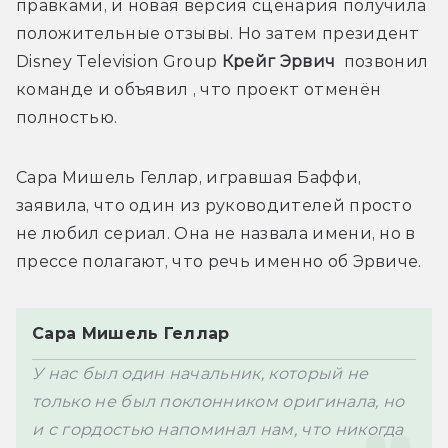
правками, и новая версия сценария получила 
положительные отзывы. Но затем президент 
Disney Television Group 
Крейг Эрвич
  позвонил 
команде и 
объявил 
, что проект отменён 
Сара Мишель Геллар, игравшая Баффи, 
заявила, что один из руководителей просто 
не любил сериал. Она не назвала имени, но в 
Сара Мишель Геллар
У нас был один начальник, который не 
только не был поклонником оригинала, но 
и с гордостью напоминал нам, что никогда 