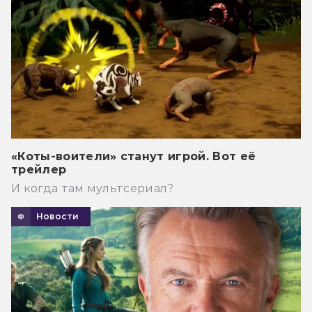
«Коты-воители» станут игрой. Вот её
трейлер
И когда там мультсериал?
Новости