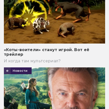
«Коты-воители» станут игрой. Вот её
трейлер
И когда там мультсериал?
Новости