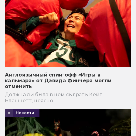
Англоязычный спин-офф «Игры в
кальмара» от Дэвида Финчера могли
отменить
Должна ли была в нем сыграть Кейт
Бланшетт, неясно.
Новости