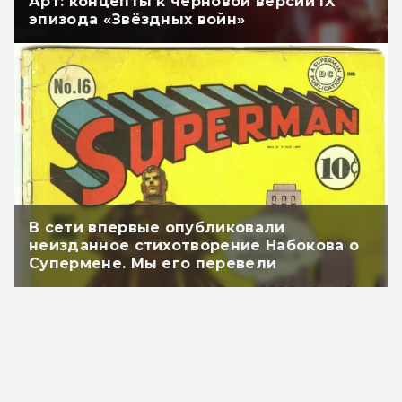
Арт: концепты к черновой версии IX
эпизода «Звёздных войн»
В сети впервые опубликовали
неизданное стихотворение Набокова о
Супермене. Мы его перевели