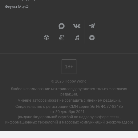
Форум МирФ
18+
© 2026 Hobby World
Любое использование материалов допускается только с согласия
редакции.
Мнение авторов может не совпадать с мнением редакции.
Свидетельство о регистрации СМИ серия Эл № ФС77-82485
от 30 декабря 2021 г.
(выдано Федеральной службой по надзору в сфере связи,
информационных технологий и массовых коммуникаций (Роскомнадзор)