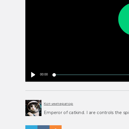
00:00
Кот-император
Emperor of catkind. I are controls the spi