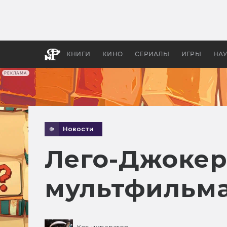
Какие
авгус
апока
детск
КНИГИ
КИНО
СЕРИАЛЫ
ИГРЫ
НА
РЕКЛАМА
Новости
Лего-Джокер
мультфильма
Кот-император