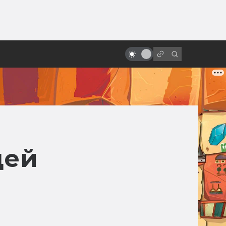
ы»:
Лучшие фильмы 2025 года:
ыло
фантастика, ужасы и атмосфера
эпохи
дей