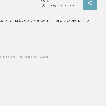
5186
1 минута на чтение
лодеем будет, конечно, Лего-Джокер. Его 
т текста и нажмите Ctrl+Enter.