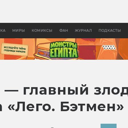
 фильмы смотреть в
Как создавались «Страшил
те 2026? В мире —
фильм, без которого не б
липсис, в России —
бы «Властелина колец»
ие комедии
УКА
МИРЫ
КОМИКСЫ
ФАН
ЖУРНАЛ
ПОДКАСТЫ
 — главный зло
 «Лего. Бэтмен»