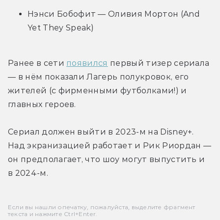
Нэнси Бобофит — Оливия Мортон (And 
Yet They Speak)
Ранее в сети 
появился
 первый тизер сериала 
— в нём показали Лагерь полукровок, его 
жителей (с фирменными футболками!) и 
главных героев.
Сериал должен выйти в 2023-м на Disney+. 
Над экранизацией работает и Рик Риордан — 
он предполагает, что шоу могут выпустить и 
в 2024-м.
Если вы нашли опечатку, пожалуйста, выделите фрагмент
текста и нажмите Ctrl+Enter.