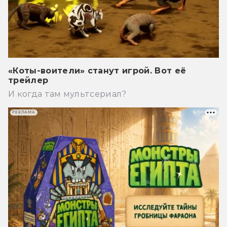
«Коты-воители» станут игрой. Вот её
трейлер
И когда там мультсериал?
РЕКЛАМА