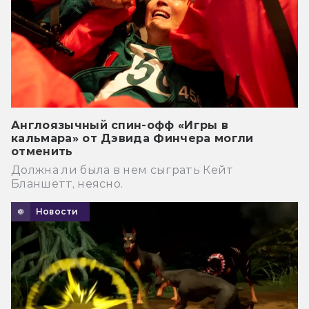
Англоязычный спин-офф «Игры в
кальмара» от Дэвида Финчера могли
отменить
Должна ли была в нем сыграть Кейт
Бланшетт, неясно.
Новости