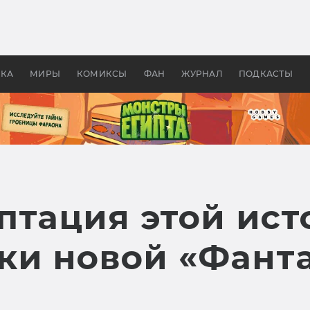
 фильмы смотреть в
Как создавались «Страшил
те 2026? В мире —
фильм, без которого не б
липсис, в России —
бы «Властелина колец»
ие комедии
УКА
МИРЫ
КОМИКСЫ
ФАН
ЖУРНАЛ
ПОДКАСТЫ
птация этой ист
ки новой «Фант