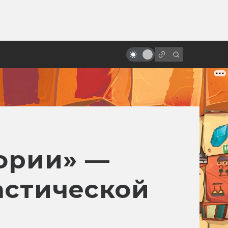
ы»:
Самые странные мультфильмы
ыло
про Бэтмена: Брюс Ли, фурри и
Лавкрафт
ории» —
астической