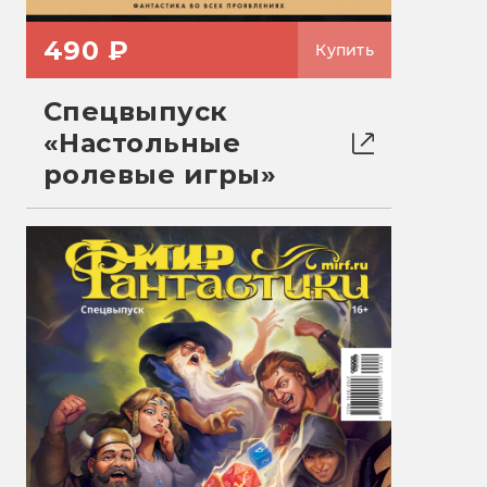
490 ₽
Купить
Спецвыпуск
«Настольные
ролевые игры»