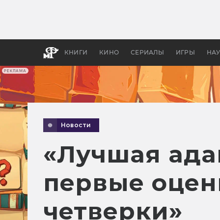
Какие
авгус
апока
детск
КНИГИ
КИНО
СЕРИАЛЫ
ИГРЫ
НА
РЕКЛАМА
Новости
«Лучшая ада
первые оцен
четверки»