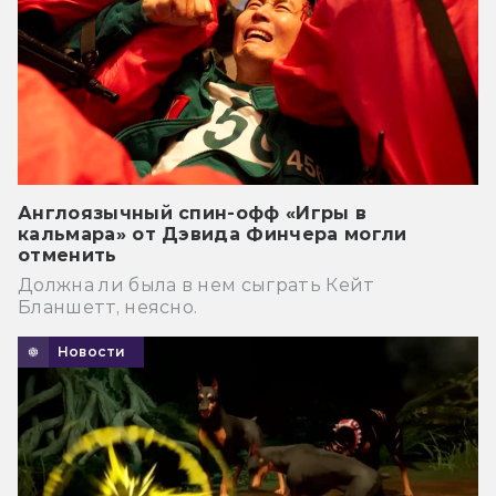
Англоязычный спин-офф «Игры в
кальмара» от Дэвида Финчера могли
отменить
Должна ли была в нем сыграть Кейт
Бланшетт, неясно.
Новости