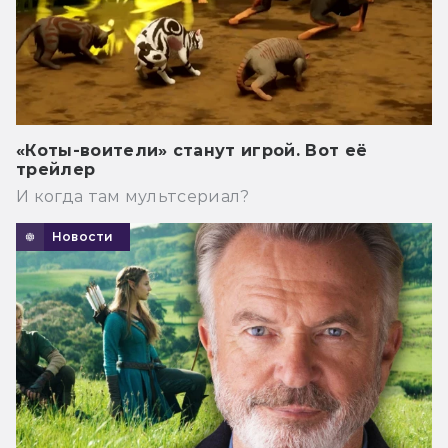
«Коты-воители» станут игрой. Вот её
трейлер
И когда там мультсериал?
Новости