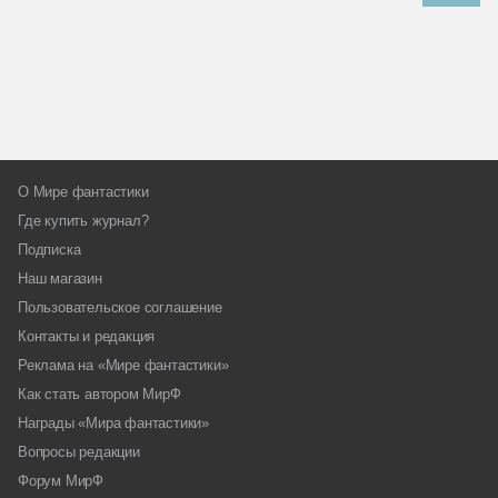
О Мире фантастики
Где купить журнал?
Подписка
Наш магазин
Пользовательское соглашение
Контакты и редакция
Реклама на «Мире фантастики»
Как стать автором МирФ
Награды «Мира фантастики»
Вопросы редакции
Форум МирФ