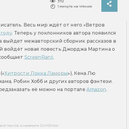
3112
1 минута на чтение
атель. Весь мир ждёт от него «Ветров 
 году
. Теперь у поклонников автора появился 
да выйдет межавторский сборник рассказов в 
ый войдёт новая повесть Джорджа Мартина о 
сообщает 
ScreenRant
.
(«
Хитрости Локка Ламоры
»), Кена Лю 
хама, Робин Хобб и других авторов фэнтези. 
редзаказать её можно на портале 
Amazon
.
т текста и нажмите Ctrl+Enter.