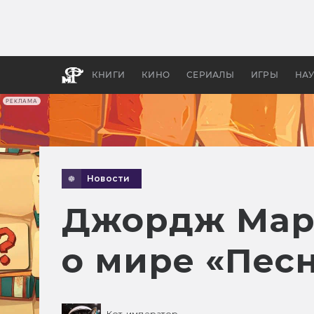
Какие
авгус
апока
детск
КНИГИ
КИНО
СЕРИАЛЫ
ИГРЫ
НА
РЕКЛАМА
Новости
Джордж Март
о мире «Пес
Кот-император