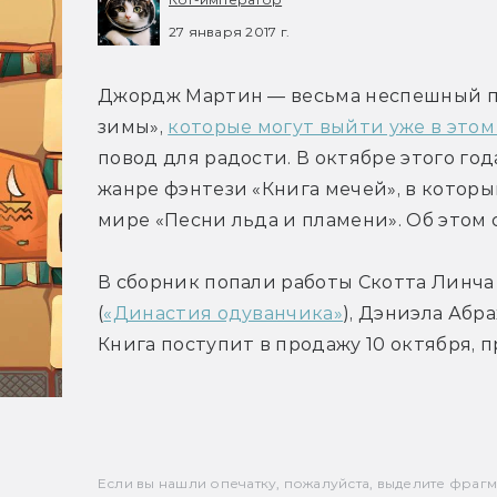
27 января 2017 г.
Джордж Мартин — весьма неспешный пис
зимы», 
которые могут выйти уже в этом
повод для радости. В октябре этого го
жанре фэнтези «Книга мечей», в котор
мире «Песни льда и пламени». Об этом 
В сборник попали работы Скотта Линча 
(
«Династия одуванчика»
), Дэниэла Абра
Книга поступит в продажу 10 октября, п
Если вы нашли опечатку, пожалуйста, выделите фрагмен