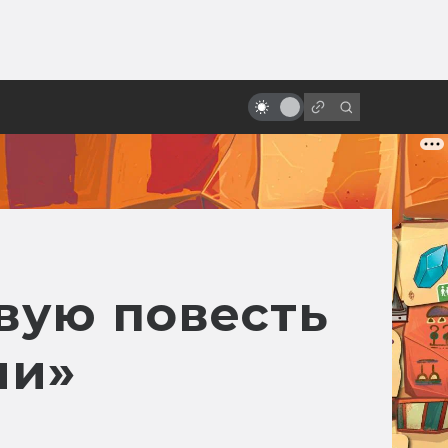
ы»:
100 лет Кристоферу Ли. Что
ыло
посмотреть, чтобы узнать его
снова
вую повесть
ни»