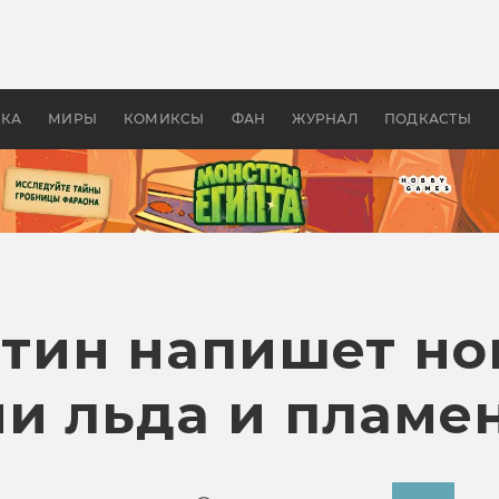
 фильмы смотреть в
Как создавались «Страшил
те 2026? В мире —
фильм, без которого не б
липсис, в России —
бы «Властелина колец»
ие комедии
УКА
МИРЫ
КОМИКСЫ
ФАН
ЖУРНАЛ
ПОДКАСТЫ
ин напишет но
ни льда и пламе