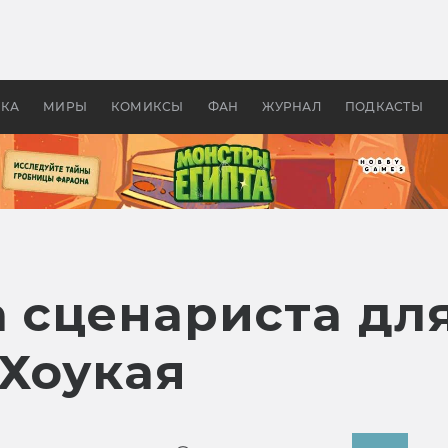
 фильмы смотреть в
Как создавались «Страшил
те 2026? В мире —
фильм, без которого не б
липсис, в России —
бы «Властелина колец»
ие комедии
УКА
МИРЫ
КОМИКСЫ
ФАН
ЖУРНАЛ
ПОДКАСТЫ
а сценариста дл
 Хоукая