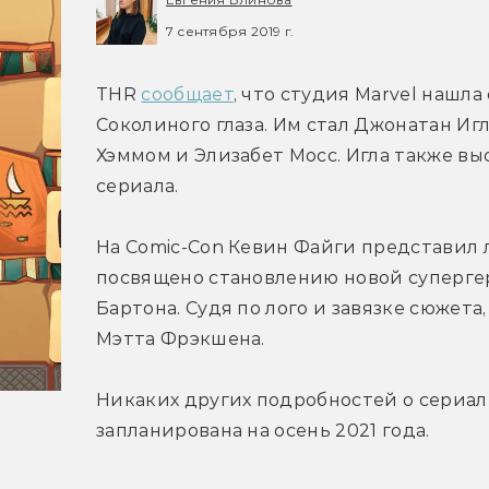
7 сентября 2019 г.
THR 
сообщает
, что студия Marvel нашла
Соколиного глаза. Им стал Джонатан Иг
Хэммом и Элизабет Мосс. Игла также в
сериала.
На Comic-Con Кевин Файги представил л
посвящено становлению новой суперге
Бартона. Судя по лого и завязке сюжета
Мэтта Фрэкшена.
Никаких других подробностей о сериале 
запланирована на осень 2021 года.