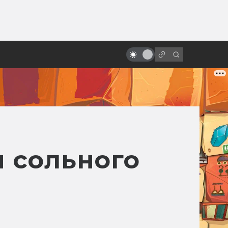
ы»:
ыло
Роланд Эммерих: режиссёр-
катастрофа
я сольного