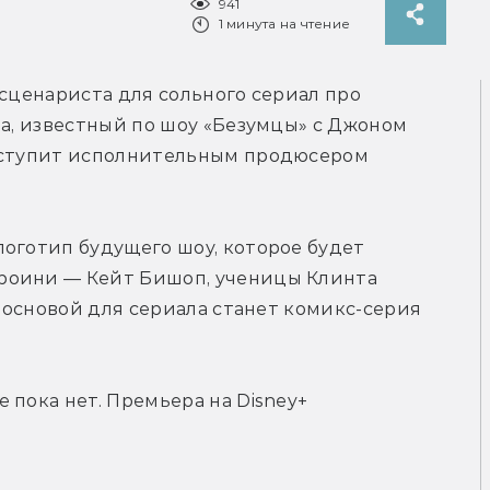
941
1 минута на чтение
 сценариста для сольного сериал про 
ла, известный по шоу «Безумцы» с Джоном 
ыступит исполнительным продюсером 
оготип будущего шоу, которое будет 
роини — Кейт Бишоп, ученицы Клинта 
, основой для сериала станет комикс-серия 
пока нет. Премьера на Disney+ 