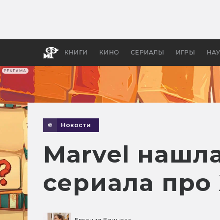
Какие
авгус
апока
детск
КНИГИ
КИНО
СЕРИАЛЫ
ИГРЫ
НА
РЕКЛАМА
Новости
Marvel нашл
сериала про
Евгения Блинова