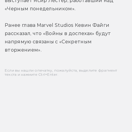
выступает Ясир Лестер, работавший над 
«Черным понедельником».
Ранее глава Marvel Studios Кевин Файги 
рассказал, что «Войны в доспехах» будут 
напрямую связаны с «Секретным 
вторжением».
Если вы нашли опечатку, пожалуйста, выделите фрагмент
текста и нажмите Ctrl+Enter.