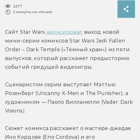
2277
2 минуты на чтение
Сайт Star Wars 
анонсировал
 выход новой 
мини-серии комиксов Star Wars Jedi: Fallen 
Order – Dark Temple («Тёмный храм») из пяти 
выпусков, который расскажет предысторию 
событий грядущей видеоигры.
Сценаристом серии выступает Мэттью 
Розенберг (Uncanny X-Men и The Punisher), а 
художником — Паоло Вилланелли (Vader: Dark 
Visions
). 
Сюжет комикса расскажет о мастере-джедае 
Ино Кордове (Eno Cordova) и его 