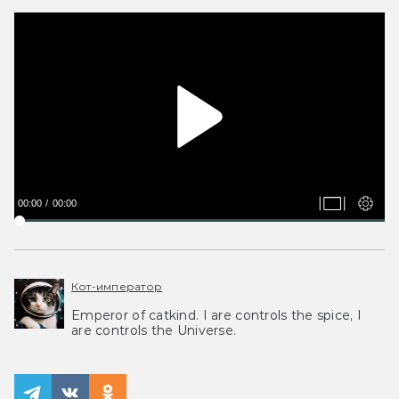
00:00
00:00
Кот-император
Emperor of catkind. I are controls the spice, I
are controls the Universe.