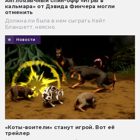
Англоязычный спин-офф «Игры в
кальмара» от Дэвида Финчера могли
отменить
Должна ли была в нем сыграть Кейт
Бланшетт, неясно.
Новости
«Коты-воители» станут игрой. Вот её
трейлер