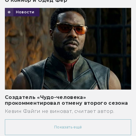
О’Коннор и Одед Фер
Новости
Создатель «Чудо-человека»
прокомментировал отмену второго сезона
Кевин Файги не виноват, считает автор.
Показать ещё