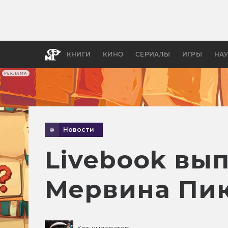
Как с
фильм
бы «В
КНИГИ
КИНО
СЕРИАЛЫ
ИГРЫ
НА
РЕКЛАМА
Новости
Livebook вы
Мервина Пи
Кот-император