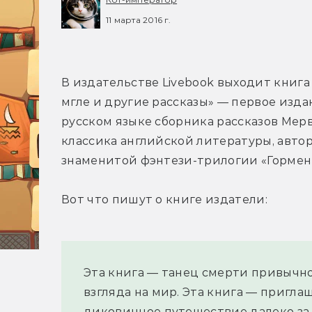
11 марта 2016 г.
В издательстве Livebook выходит книга 
мгле и другие рассказы» — первое издан
русском языке сборника рассказов Мерв
классика английской литературы, автор
знаменитой фэнтези-трилогии «Горменг
Вот что пишут о книге издатели:
Эта книга — танец смерти привычно
взгляда на мир. Эта книга — приглаш
диковинное путешествие далеко за