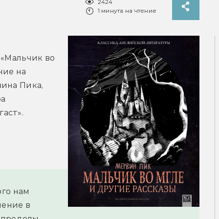
2424
1 минута на чтение
«Мальчик во 
ие на 
ина Пика, 
а 
аст».
го нам 
ение в 
 пределы 