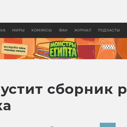
оздавались «Страшилы»:
«Одиссея» Нолана: что эт
, без которого не было
фильм сделал с Гомером и
ластелина колец»
Древней Грецией
УКА
МИРЫ
КОМИКСЫ
ФАН
ЖУРНАЛ
ПОДКАСТЫ
пустит сборник 
ка