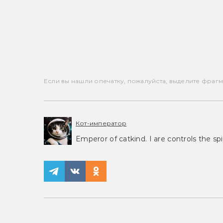
Если вы нашли опечатку, пожалуйста, выделите фрагмен
Кот-император
Emperor of catkind. I are controls the spi