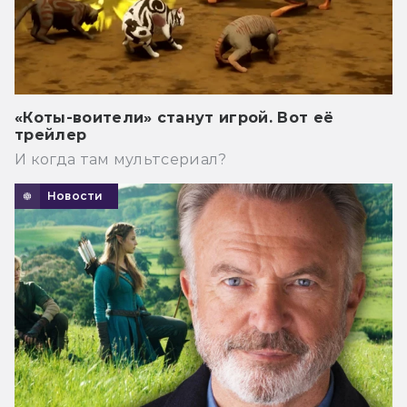
«Коты-воители» станут игрой. Вот её
трейлер
И когда там мультсериал?
Новости