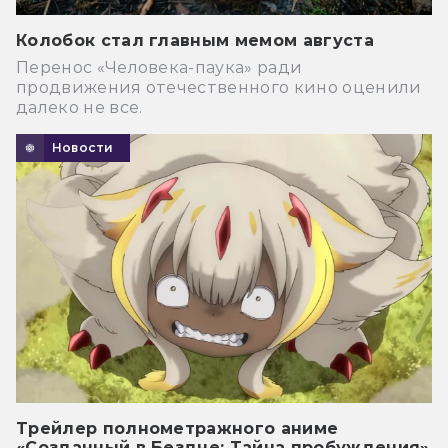
Колобок стал главным мемом августа
Перенос «Человека-паука» ради
продвижения отечественного кино оценили
далеко не все.
Новости
Трейлер полнометражного аниме
«Созданный в Бездне: Тайна пробуждения»