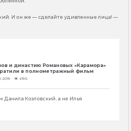
юбленной.
ий. И он же — сделайте удивленные лица! — 
ров и династию Романовых «Карамора»
вратили в полнометражный фильм
9.2019
4190
 Данила Козловский, а не Илья 