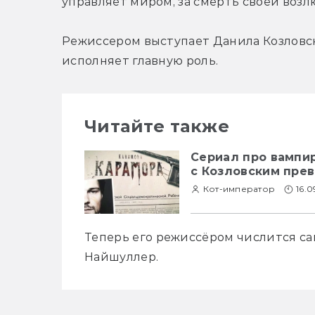
управляет миром, за смерть своей возл
Режиссером выступает Данила Козловск
исполняет главную роль.
Читайте также
Сериал про вампи
с Козловским пре
Кот-император
16.0
Теперь его режиссёром числится сам
Найшуллер. 