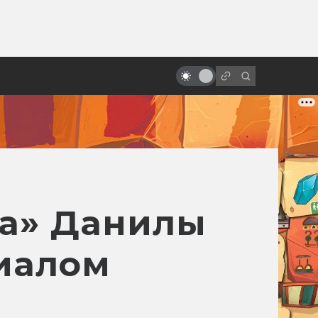
ы»:
ыло
«Братству кольца» — 20 лет! Как
открылась дверь в Средиземье
а» Данилы
риалом