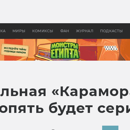
 фильмы смотреть в
Как создавались «Страшил
те 2026? В мире —
фильм, без которого не б
липсис, в России —
бы «Властелина колец»
ие комедии
УКА
МИРЫ
КОМИКСЫ
ФАН
ЖУРНАЛ
ПОДКАСТЫ
льная «Карамор
 опять будет се