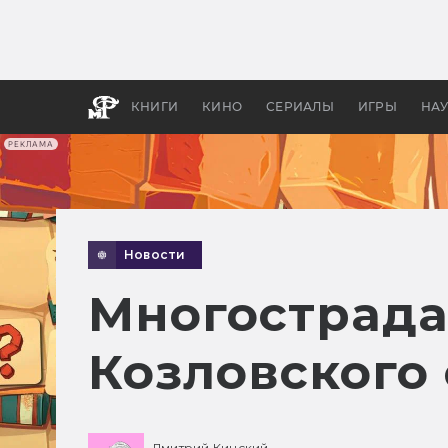
Какие
авгус
апока
детск
КНИГИ
КИНО
СЕРИАЛЫ
ИГРЫ
НА
РЕКЛАМА
Новости
Многострада
Козловского
Дмитрий Кинский