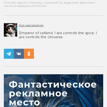
Если вы нашли опечатку, пожалуйста, выделите фрагмент
текста и нажмите Ctrl+Enter.
Кот-император
Emperor of catkind. I are controls the spice, I
are controls the Universe.