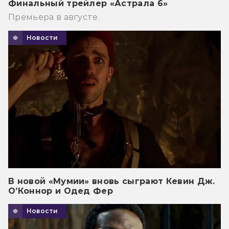
Финальный трейлер «Астрала 6»
Премьера в августе.
Новости
В новой «Мумии» вновь сыграют Кевин Дж.
О’Коннор и Одед Фер
Новости