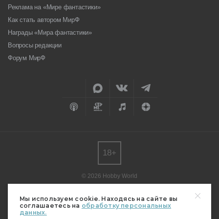
Реклама на «Мире фантастики»
Как стать автором МирФ
Награды «Мира фантастики»
Вопросы редакции
Форум МирФ
18+
© 2026 Hobby World
Любое использование материалов допускается только с согласия
редакции.
Мы используем cookie. Находясь на сайте вы
соглашаетесь на
обработку персональных
Мнение авторов может не совпадать с мнением редакции.
данных.
Свидетельство о регистрации СМИ серия Эл № ФС77-82485