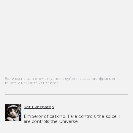
Если вы нашли опечатку, пожалуйста, выделите фрагмент
текста и нажмите Ctrl+Enter.
Кот-император
Emperor of catkind. I are controls the spice, I
are controls the Universe.