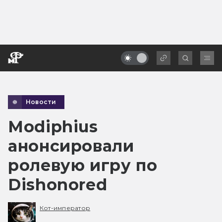
Новости
Modiphius
анонсировали
ролевую игру по
Dishonored
Кот-император