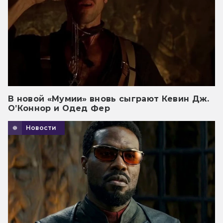
В новой «Мумии» вновь сыграют Кевин Дж.
О’Коннор и Одед Фер
Новости