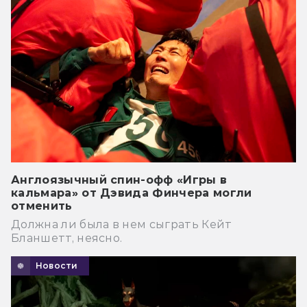
Англоязычный спин-офф «Игры в
кальмара» от Дэвида Финчера могли
отменить
Должна ли была в нем сыграть Кейт
Бланшетт, неясно.
Новости