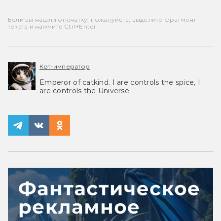
Если вы нашли опечатку, пожалуйста, выделите фрагмент
текста и нажмите Ctrl+Enter.
Кот-император
Emperor of catkind. I are controls the spice, I
are controls the Universe.