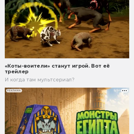
«Коты-воители» станут игрой. Вот её
трейлер
И когда там мультсериал?
РЕКЛАМА