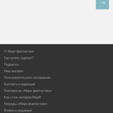
Все спецпроекты
О Мире фантастики
Где купить журнал?
Подписка
Наш магазин
Пользовательское соглашение
Контакты и редакция
Реклама на «Мире фантастики»
Как стать автором МирФ
Награды «Мира фантастики»
Вопросы редакции