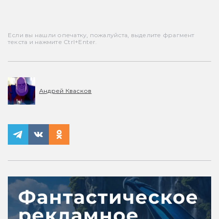
Если вы нашли опечатку, пожалуйста, выделите фрагмент
текста и нажмите Ctrl+Enter.
Андрей Квасков