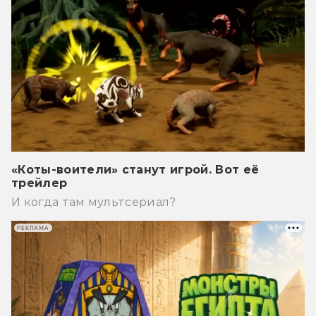
«Коты-воители» станут игрой. Вот её
трейлер
И когда там мультсериал?
РЕКЛАМА