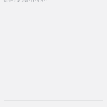
текста и нажмите Ctrl+Enter.