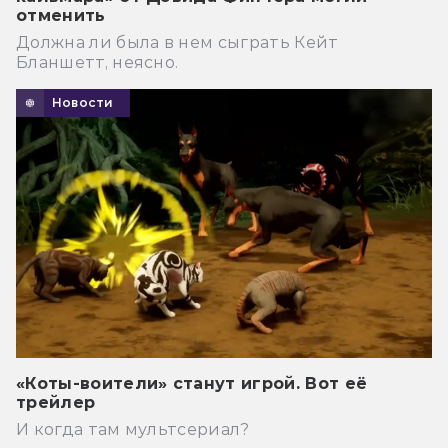
отменить
Должна ли была в нем сыграть Кейт
Бланшетт, неясно.
Новости
«Коты-воители» станут игрой. Вот её
трейлер
И когда там мультсериал?