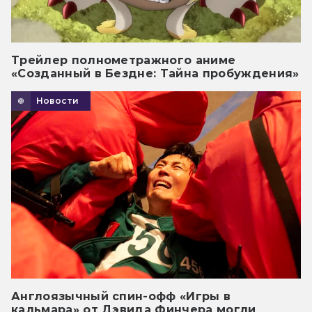
Трейлер полнометражного аниме
«Созданный в Бездне: Тайна пробуждения»
Новости
Англоязычный спин-офф «Игры в
кальмара» от Дэвида Финчера могли