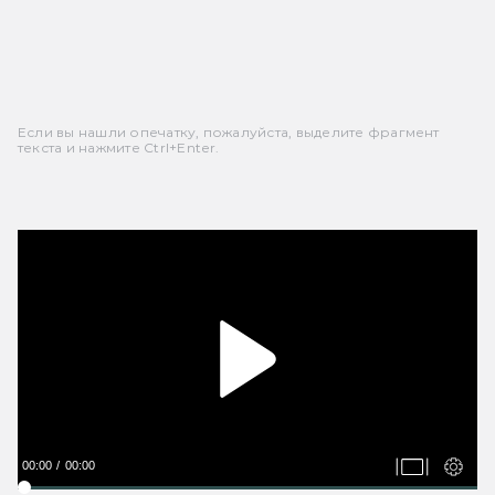
Если вы нашли опечатку, пожалуйста, выделите фрагмент
текста и нажмите Ctrl+Enter.
00:00
00:00