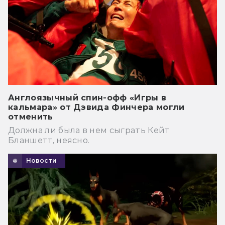
Англоязычный спин-офф «Игры в
кальмара» от Дэвида Финчера могли
отменить
Должна ли была в нем сыграть Кейт
Бланшетт, неясно.
Новости