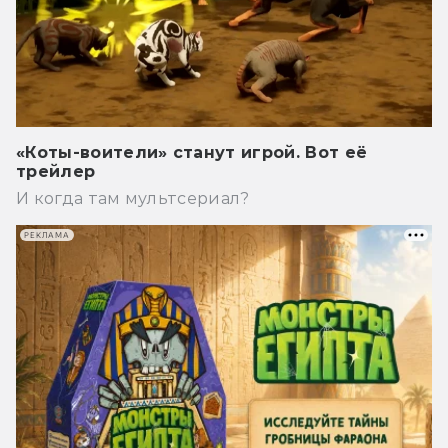
«Коты-воители» станут игрой. Вот её
трейлер
И когда там мультсериал?
РЕКЛАМА