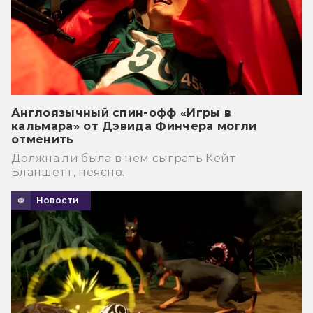
Англоязычный спин-офф «Игры в
кальмара» от Дэвида Финчера могли
отменить
Должна ли была в нем сыграть Кейт
Бланшетт, неясно.
Новости