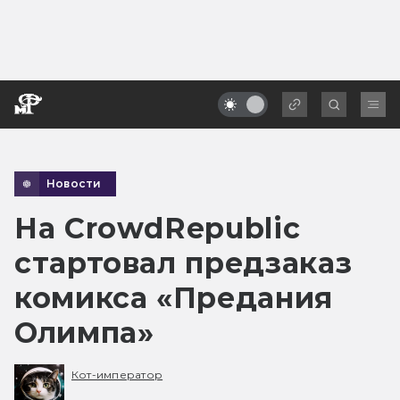
Новости
На CrowdRepublic
стартовал предзаказ
комикса «Предания
Олимпа»
Кот-император