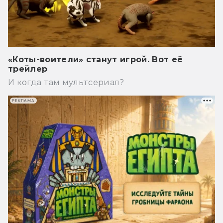
«Коты-воители» станут игрой. Вот её
трейлер
И когда там мультсериал?
РЕКЛАМА