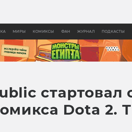
 фильмы смотреть в
Как создавались «Страшил
те 2026? В мире —
фильм, без которого не б
липсис, в России —
бы «Властелина колец»
ие комедии
УКА
МИРЫ
КОМИКСЫ
ФАН
ЖУРНАЛ
ПОДКАСТЫ
blic стартовал 
омикса Dota 2. 