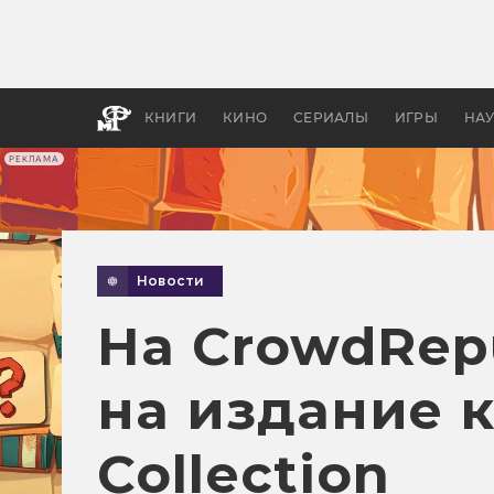
Какие
авгус
апока
детск
КНИГИ
КИНО
СЕРИАЛЫ
ИГРЫ
НА
РЕКЛАМА
Новости
На CrowdRepu
на издание к
Collection