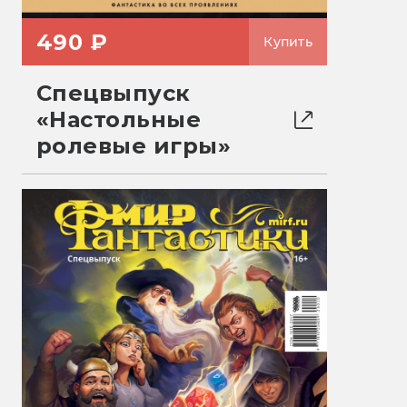
490 ₽
Купить
Спецвыпуск
«Настольные
ролевые игры»