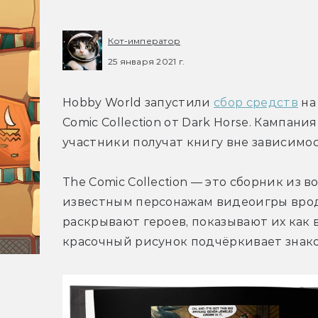
Кот-император
25 января 2021 г.
Hobby World запустили 
сбор средств
 на
Comic Collection от Dark Horse. Кампани
участники получат книгу вне зависимос
The Comic Collection — это сборник из
известным персонажам видеоигры вроде A
раскрывают героев, показывают их как в
красочный рисунок подчёркивает знако