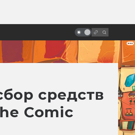
ы»:
Робби: биография самого
ыло
трудолюбивого робота в
Голливуде
сбор средств
The Comic