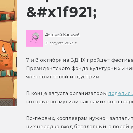
&#x1f921;
Дмитрий Кинский
31 августа 2023 г.
7 и 8 октября на ВДНХ пройдет фестив
Президентского фонда культурных иниц
членов игровой индустрии.
В конце августа организаторы 
поделили
которые возмутили как самих косплееро
Во-первых, косплеерам нужно... заплати
них нередко вход бесплатный, а порой 