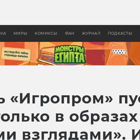
 фильмы смотреть в
Как создавались «Страшил
те 2026? В мире —
фильм, без которого не б
липсис, в России —
бы «Властелина колец»
ие комедии
УКА
МИРЫ
КОМИКСЫ
ФАН
ЖУРНАЛ
ПОДКАСТЫ
ь «Игропром» пу
олько в образах
и взглядами». И