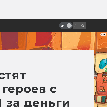
ы»:
ыло
Гигер и сотворение «Чужого»
стят
 героев с
 за деньги