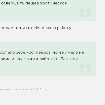
 совершить пешее эротическое 
леерам ценить себя и свою работу.
отело себе косплееров, но не имело не 
акие и как с ними работать. Поэтому 
т текста и нажмите Ctrl+Enter.