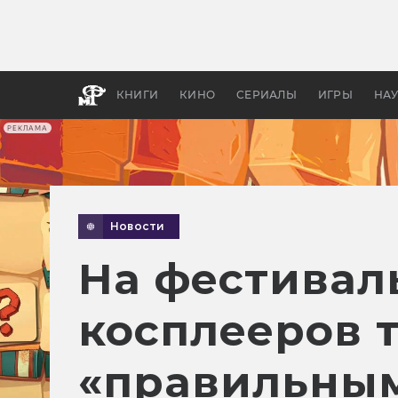
Какие
авгус
апока
детск
КНИГИ
КИНО
СЕРИАЛЫ
ИГРЫ
НА
РЕКЛАМА
Новости
На фестивал
косплееров т
«правильным