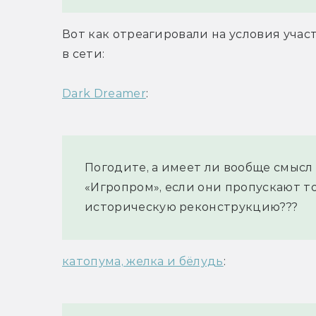
Вот как отреагировали на условия учас
в сети:
Dark Dreamer
:
Погодите, а имеет ли вообще смысл
«Игропром», если они пропускают то
историческую реконструкцию???
катопума, желка и бëлудь
: