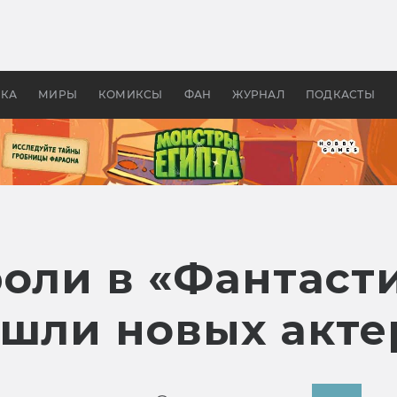
 фильмы смотреть в
Как создавались «Страшил
те 2026? В мире —
фильм, без которого не б
липсис, в России —
бы «Властелина колец»
ие комедии
УКА
МИРЫ
КОМИКСЫ
ФАН
ЖУРНАЛ
ПОДКАСТЫ
роли в «Фантаст
ашли новых акте