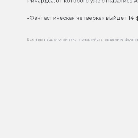
Ричардса, от которого уже отказались 
«Фантастическая четверка» выйдет 14 ф
Если вы нашли опечатку, пожалуйста, выделите фрагмен