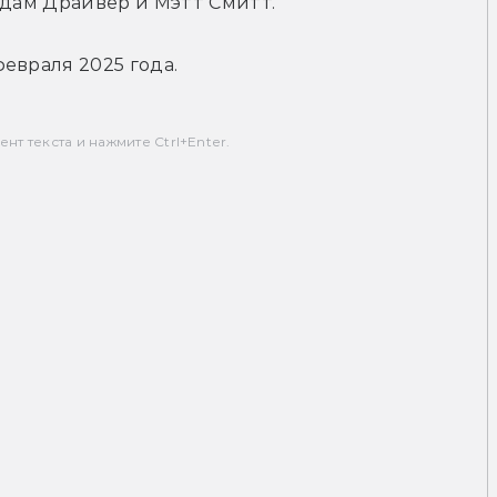
Адам Драйвер и Мэтт Смитт.
евраля 2025 года.
т текста и нажмите Ctrl+Enter.