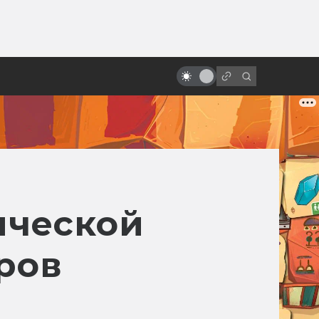
ы»:
ыло
Первые сцены, которые круче
всего остального фильма
ической
ров