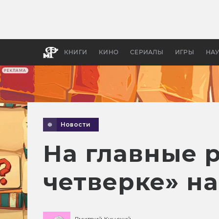
Какие
авгус
апока
детск
КНИГИ
КИНО
СЕРИАЛЫ
ИГРЫ
НА
РЕКЛАМА
Новости
На главные 
четверке» н
Дмитрий Кинский