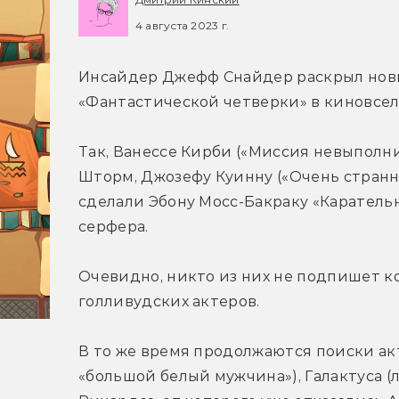
4 августа 2023 г.
Инсайдер Джефф Снайдер раскрыл новы
«Фантастической четверки» в киновсел
Так, Ванессе Кирби («Миссия невыполн
Шторм, Джозефу Куинну («Очень странн
сделали Эбону Мосс-Бакраку «Карательн
серфера.
Очевидно, никто из них не подпишет ко
голливудских актеров.
В то же время продолжаются поиски акт
«большой белый мужчина»), Галактуса (