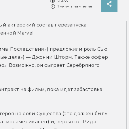
28655
1 минута на чтение
й актерский состав перезапуска 
енной Marvel.
има: Последствия») предложили роль Сью 
ые дела») — Джонни Шторм. Также оффер 
о». Возможно, он сыграет Серебряного 
нтракт на фильм, пока идет забастовка 
еров на роли Существа (это должен быть 
латиноамериканец) и, вероятно, Рида 