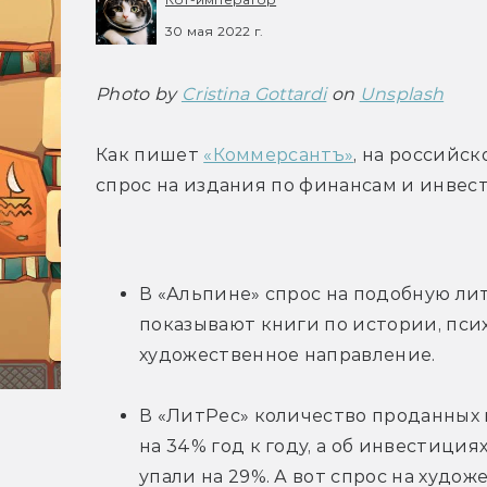
30 мая 2022 г.
Photo by 
Cristina Gottardi
 on 
Unsplash
Как пишет 
«Коммерсантъ»
, на российс
спрос на издания по финансам и инвес
В «Альпине» спрос на подобную лит
показывают книги по истории, псих
художественное направление.
В «ЛитРес» количество проданных к
на 34% год к году, а об инвестиция
упали на 29%. А вот спрос на худож