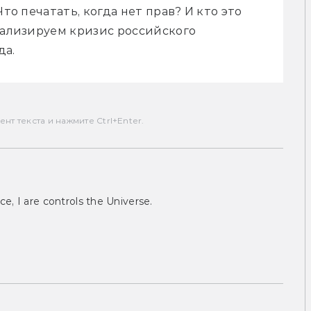
то печатать, когда нет прав? И кто это 
нализируем кризис российского 
да.
т текста и нажмите Ctrl+Enter.
ce, I are controls the Universe.