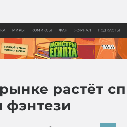
 фильмы смотреть в
Как создавались «Страшил
те 2026? В мире —
фильм, без которого не б
липсис, в России —
бы «Властелина колец»
ие комедии
УКА
МИРЫ
КОМИКСЫ
ФАН
ЖУРНАЛ
ПОДКАСТЫ
рынке растёт сп
и фэнтези