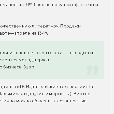
манов, на 31% больше покупают фэнтези и 
дожественную литературу. Продажи 
арте—апреле на 134%.
дя из внешнего контекста,— это один из 
лемент самоподдержки.
ю бизнеса Ozon
динга «Т8 Издательские технологии» (в 
«Пальмира» и другие импринты). Виктор 
астично можно объяснить сезонностью.