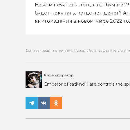
На чём печатать, когда нет бумаги? Ч
будет покупать, когда нет денег? А
книгоиздания в новом мире 2022 го
Если вы нашли опечатку, пожалуйста, выделите фрагмен
Кот-император
Emperor of catkind. I are controls the spi