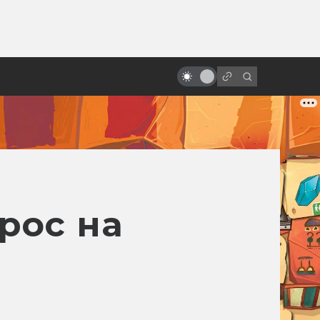
ы»:
10 удивительных научно-
ыло
фантастических мультфильмов
из Европы, которых вы,
возможно, не видели
рос на