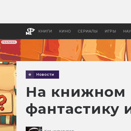
Какие
авгус
апока
детск
КНИГИ
КИНО
СЕРИАЛЫ
ИГРЫ
НА
РЕКЛАМА
Новости
На книжном 
фантастику 
Кот-император