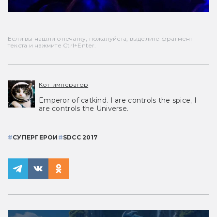
Если вы нашли опечатку, пожалуйста, выделите фрагмент
текста и нажмите Ctrl+Enter.
Кот-император
Emperor of catkind. I are controls the spice, I
are controls the Universe.
#
СУПЕРГЕРОИ
#
SDCC 2017