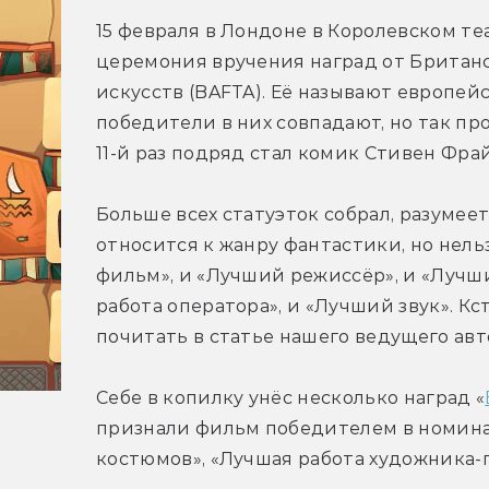
15 февраля в Лондоне в Королевском те
церемония вручения наград от Британс
искусств (BAFTA). Её называют европейс
победители в них совпадают, но так пр
11-й раз подряд стал комик Стивен Фрай
Больше всех статуэток собрал, разумеет
относится к жанру фантастики, но нельз
фильм», и «Лучший режиссёр», и «Лучший
работа оператора», и «Лучший звук». Кс
почитать в статье нашего ведущего авт
Себе в копилку унёс несколько наград «
признали фильм победителем в номина
костюмов», «Лучшая работа художника-