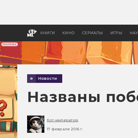
Какие
авгус
апока
детск
КНИГИ
КИНО
СЕРИАЛЫ
ИГРЫ
НА
РЕКЛАМА
Новости
Названы поб
Кот-император
17 февраля 2016 г.