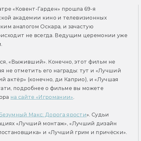
атре «Ковент-Гарден» прошла 69-я 
кой академии кино и телевизионных 
ким аналогом Оскара, и зачастую 
оисходит не всегда. Ведущим церемонии уже 
.
ся, «Выживший». Конечно, этот фильм не 
я не отметить его награды: тут и «Лучший 
 актёр» (конечно, ди Каприо), и «Лучшая 
тати, подробнее о фильме вы можете 
ора 
на сайте «Игромании»
.
Безумный Макс: Дорога ярости
». Судьи 
циях «Лучший монтаж», «Лучший дизайн 
постановщика» и «Лучший грим и причёски».