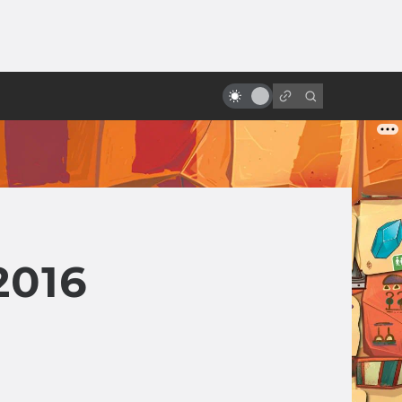
ы»:
ыло
Фильмы ужасов, ставшие
реальностью
2016