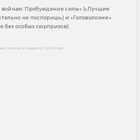
 войнам: Пробуждение силы» («Лучшие 
тельно не поспоришь) и «Головоломке» 
 без особых сюрпризов).
т текста и нажмите Ctrl+Enter.