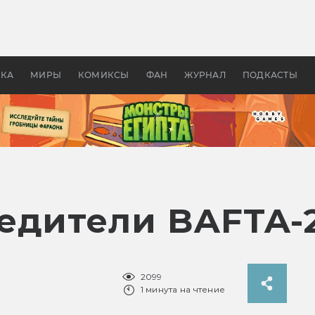
 фильмы смотреть в
Как создавались «Страшил
те 2026? В мире —
фильм, без которого не б
липсис, в России —
бы «Властелина колец»
ие комедии
УКА
МИРЫ
КОМИКСЫ
ФАН
ЖУРНАЛ
ПОДКАСТЫ
едители BAFTA-
2099
1 минута на чтение