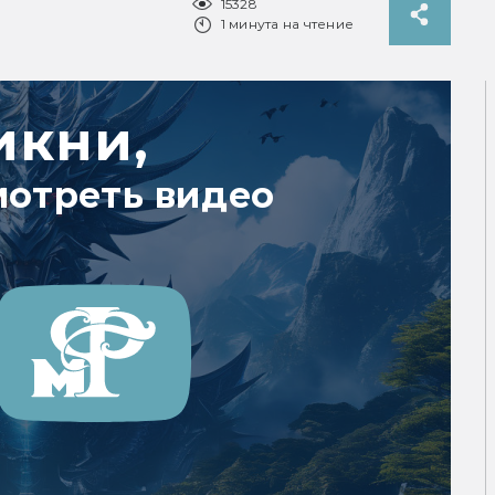
15328
1 минута на чтение
икни,
мотреть видео