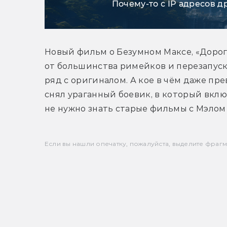
Почему-то с IP адресов д
Новый фильм о Безумном Максе, «Дорога
от большинства римейков и перезапуско
ряд с оригиналом. А кое в чём даже пр
снял ураганный боевик, в который вклю
не нужно знать старые фильмы с Мэлом
Если вы нашли опечатку, пожалуйста, выделите фрагмен