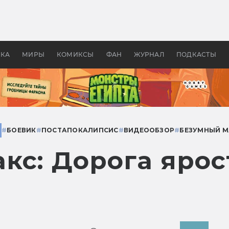
 фильмы смотреть в
Как создавались «Страшил
те 2026? В мире —
фильм, без которого не б
липсис, в России —
бы «Властелина колец»
ие комедии
УКА
МИРЫ
КОМИКСЫ
ФАН
ЖУРНАЛ
ПОДКАСТЫ
#
БОЕВИК
#
ПОСТАПОКАЛИПСИС
#
ВИДЕООБЗОР
#
БЕЗУМНЫЙ М
кс: Дорога ярос
)