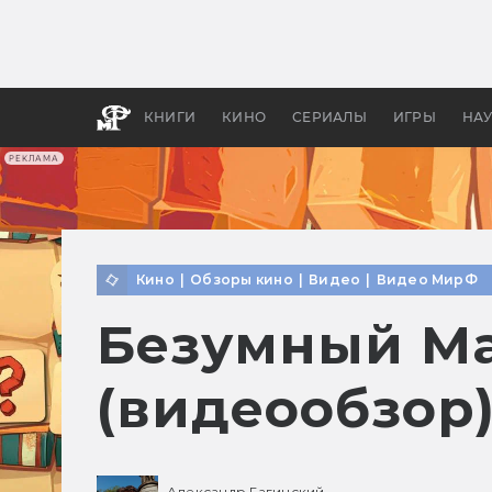
Какие
авгус
апока
детск
КНИГИ
КИНО
СЕРИАЛЫ
ИГРЫ
НА
РЕКЛАМА
Кино
|
Обзоры кино
|
Видео
|
Видео МирФ
Безумный Ма
(видеообзор
Александр Гагинский