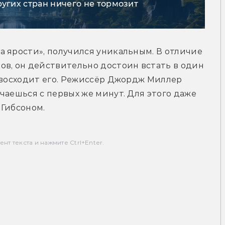
ругих стран ничего не тормозит
 ярости», получился уникальным. В отличие 
в, он действительно достоин встать в один 
евосходит его. Режиссёр Джордж Миллер 
чаешься с первых же минут. Для этого даже 
 Гибсоном.
т текста и нажмите Ctrl+Enter.