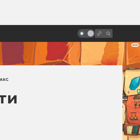
ы»:
ыло
«Изгой-один»: вырезанные
сцены и альтернативный финал
АКС
ти