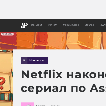
Какие
авгус
апока
детск
КНИГИ
КИНО
СЕРИАЛЫ
ИГРЫ
НА
РЕКЛАМА
Новости
Netflix нако
сериал по As
Дмитрий Кинский