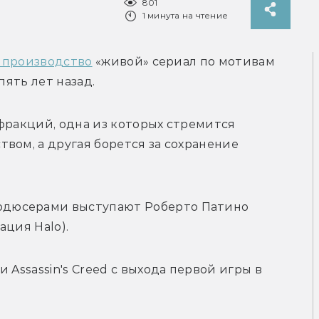
801
1 минута на чтение
в производство
 «живой» сериал по мотивам 
пять лет назад.
фракций, одна из которых стремится 
вом, а другая борется за сохранение 
дюсерами выступают Роберто Патино 
ация Halo).
Assassin's Creed с выхода первой игры в 