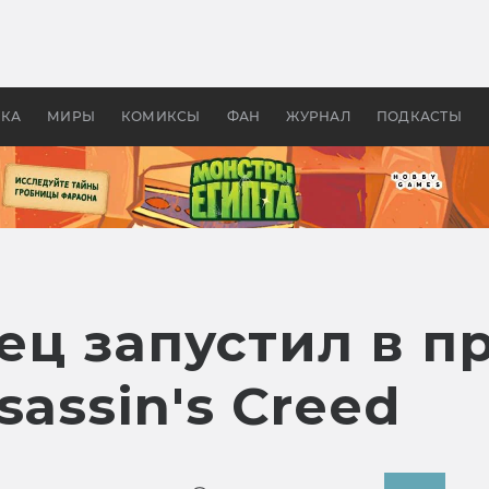
 фильмы смотреть в
Как создавались «Страшил
те 2026? В мире —
фильм, без которого не б
липсис, в России —
бы «Властелина колец»
ие комедии
УКА
МИРЫ
КОМИКСЫ
ФАН
ЖУРНАЛ
ПОДКАСТЫ
нец запустил в 
sassin's Creed