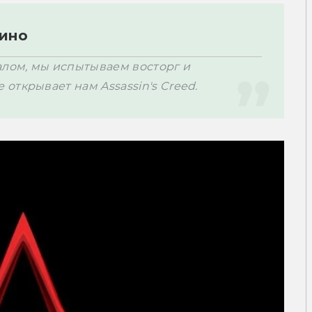
ино 
алом, мы испытываем восторг и 
ткрывает нам Assassin's Creed. 