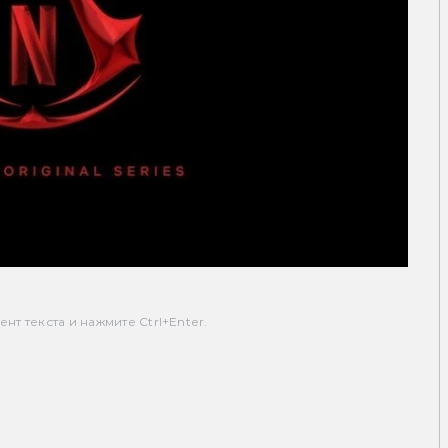
т текста и нажмите Ctrl+Enter.