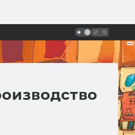
ы»:
ыло
Кэрри Фишер: настоящая жизнь
принцессы Леи
производство