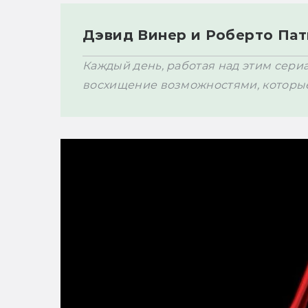
Дэвид Винер и Роберто Пат
Каждый день, работая над этим сери
восхищение возможностями, которые о