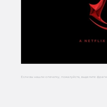
Если вы нашли опечатку, пожалуйста, выделите фрагмен