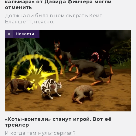
кальмара» от Дэвида Финчера могли
отменить
Должна ли была в нем сыграть Кейт
Бланшетт, неясно.
Новости
«Коты-воители» станут игрой. Вот её
трейлер
И когда там мультсериал?