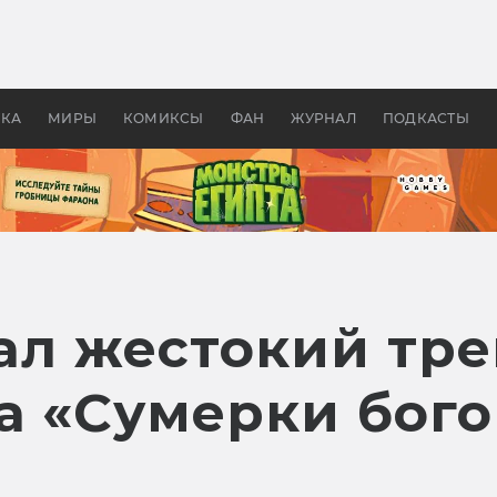
 фильмы смотреть в
Как создавались «Страшил
те 2026? В мире —
фильм, без которого не б
липсис, в России —
бы «Властелина колец»
ие комедии
УКА
МИРЫ
КОМИКСЫ
ФАН
ЖУРНАЛ
ПОДКАСТЫ
зал жестокий тр
 «Сумерки бого