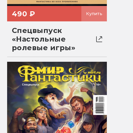
490 ₽
Купить
Спецвыпуск
«Настольные
ролевые игры»