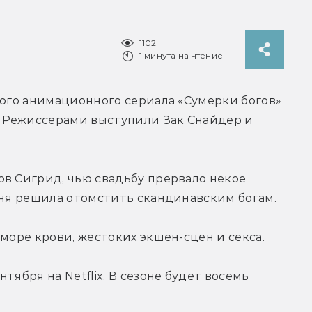
1102
1 минута на чтение
лого анимационного сериала «Сумерки богов» 
 Режиссерами выступили Зак Снайдер и 
в Сигрид, чью свадьбу прервало некое 
иня решила отомстить скандинавским богам. 
 море крови, жестоких экшен-сцен и секса.
ября на Netflix. В сезоне будет восемь 