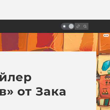
ы»:
ыло
Питер Джексон: король трэша и
мёртвых девочек
ейлер
в» от Зака