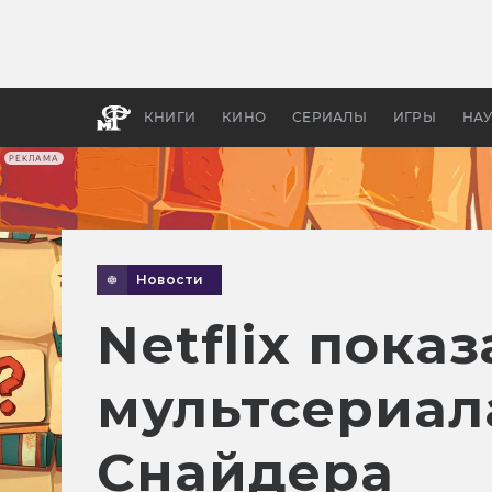
Какие
авгус
апока
детск
КНИГИ
КИНО
СЕРИАЛЫ
ИГРЫ
НА
РЕКЛАМА
Новости
Netflix пока
мультсериала
Снайдера