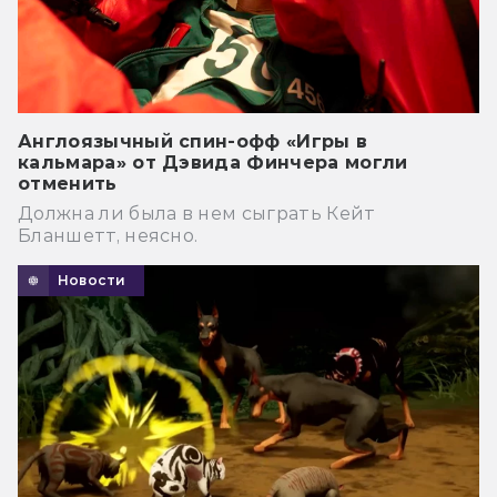
Англоязычный спин-офф «Игры в
кальмара» от Дэвида Финчера могли
отменить
Должна ли была в нем сыграть Кейт
Бланшетт, неясно.
Новости