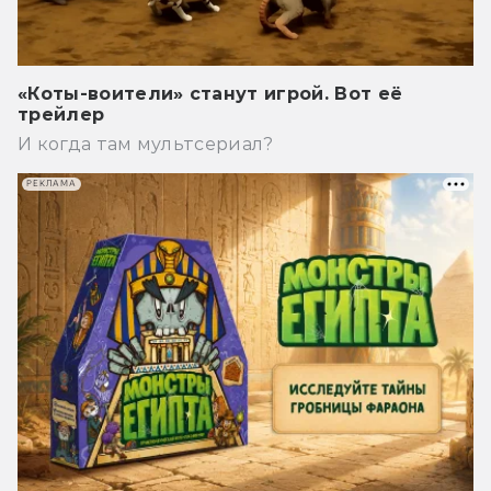
«Коты-воители» станут игрой. Вот её
трейлер
И когда там мультсериал?
РЕКЛАМА