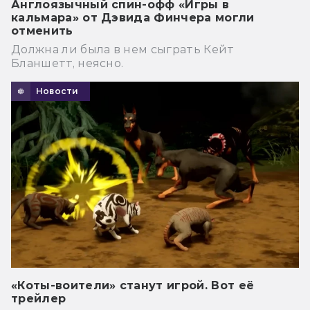
Англоязычный спин-офф «Игры в
кальмара» от Дэвида Финчера могли
отменить
Должна ли была в нем сыграть Кейт
Бланшетт, неясно.
Новости
«Коты-воители» станут игрой. Вот её
трейлер