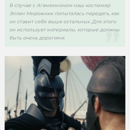
В случае с Агамемноном наш костюмер 
Эллен Мирожник попыталась передать, как 
он ставит себя выше остальных. Для этого 
он использует материалы, которые должны 
быть очень дорогими.