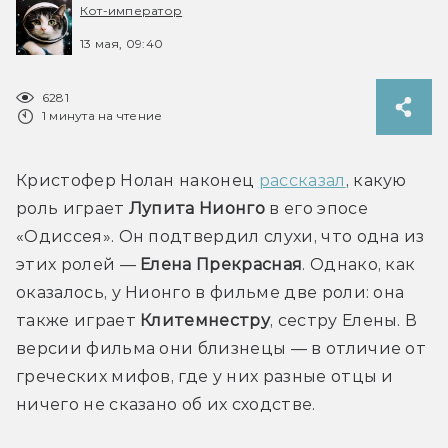
Кот-император
13 мая, 09:40
6281
1 минута на чтение
Кристофер Нолан наконец 
рассказал
, какую 
роль играет 
Лупита Нионго
 в его эпосе 
«Одиссея». Он подтвердил слухи, что одна из 
этих ролей — 
Елена Прекрасная
. Однако, как 
оказалось, у Нионго в фильме две роли: она 
также играет 
Клитемнестру
, сестру Елены. В 
версии фильма они близнецы — в отличие от 
греческих мифов, где у них разные отцы и 
ничего не сказано об их сходстве.