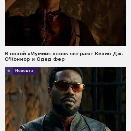
В новой «Мумии» вновь сыграют Кевин Дж.
О’Коннор и Одед Фер
Новости