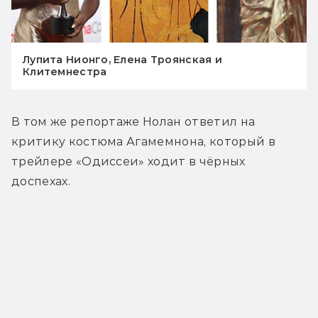
Лупита Нионго, Елена Троянская и
Клитемнестра
В том же репортаже Нолан ответил на 
критику костюма Агамемнона, который в 
трейлере «Одиссеи» ходит в чёрных 
доспехах.