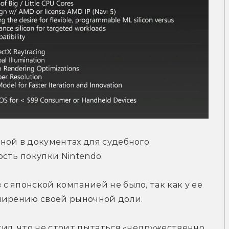
ной в документах для судебного 
сть покупки Nintendo.
 японской компанией не было, так как у ее 
ширению своей рыночной доли.
ил, что не стоит пытаться «недружественно 