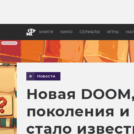
Как с
фильм
бы «В
КНИГИ
КИНО
СЕРИАЛЫ
ИГРЫ
НА
РЕКЛАМА
Новости
Новая DOOM,
поколения и 
стало извест