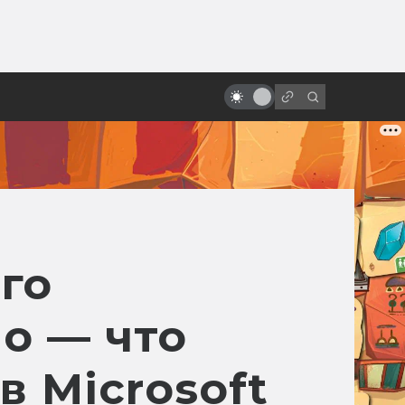
от
Приквелы «Звёздных войн»
заслуживают больше любви
го
o — что
в Microsoft