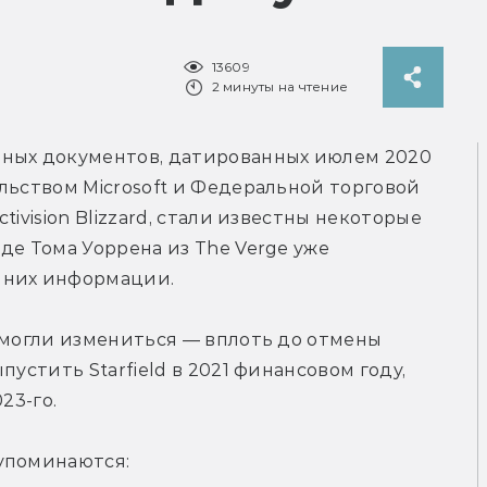
13609
2 минуты на чтение
ных документов, датированных июлем 2020 
льством Microsoft и Федеральной торговой 
ivision Blizzard, стали известны некоторые 
е Тома Уоррена из The Verge уже 
 них информации.
 могли измениться — вплоть до отмены 
устить Starfield в 2021 финансовом году, 
23-го.
упоминаются: