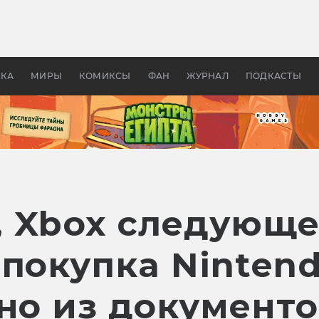
оздавались «Страшилы»:
«Одиссея» Нолана: что эт
, без которого не было
фильм сделал с Гомером и
ластелина колец»
Древней Грецией
УКА
МИРЫ
КОМИКСЫ
ФАН
ЖУРНАЛ
ПОДКАСТЫ
 Xbox следующе
покупка Nintend
но из документо