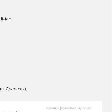
ivion;
ы Джонса»).