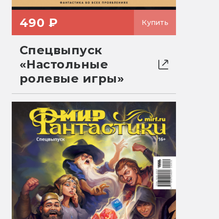
490 ₽
Купить
Спецвыпуск
«Настольные
ролевые игры»