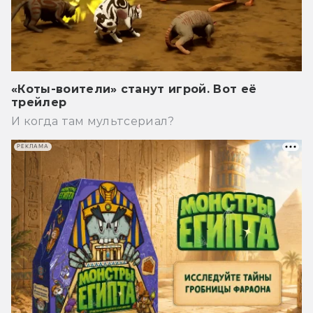
«Коты-воители» станут игрой. Вот её
трейлер
И когда там мультсериал?
РЕКЛАМА