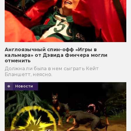
Англоязычный спин-офф «Игры в
кальмара» от Дэвида Финчера могли
отменить
Должна ли была в нем сыграть Кейт
Бланшетт, неясно.
Новости