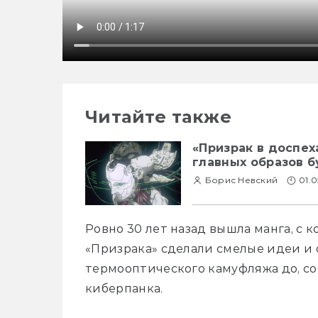
Кликни,
Читайте также
чтобы
«Призрак в доспех
посмотреть
главных образов 
Борис Невский
01.0
видео
Ровно 30 лет назад вышла манга, с 
«Призрака» сделали смелые идеи и об
термооптического камуфляжа до, соб
киберпанка.
Почему-
то с IP