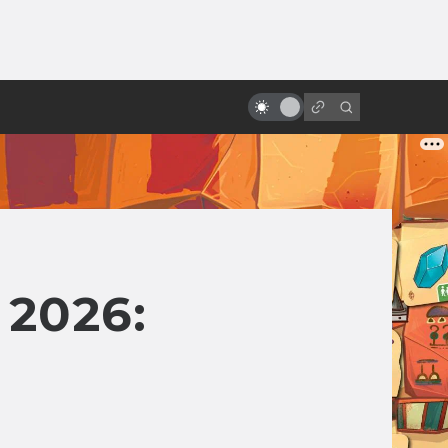
ы»:
«Поле битвы: Земля». Как был
ыло
создан величайший плохой
фильм
2026: