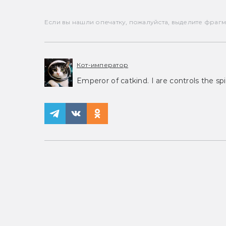
Если вы нашли опечатку, пожалуйста, выделите фрагмен
Кот-император
Emperor of catkind. I are controls the spi