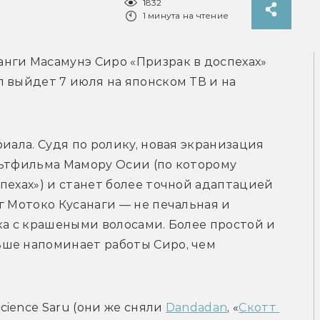
1832
1 минута на чтение
нги Масамунэ Сиро «Призрак в доспехах» 
 выйдет 7 июля на японском ТВ и на 
иала. Судя по ролику, новая экранизация 
льтфильма Мамору Осии (по которому 
пехах») и станет более точной адаптацией 
г Мотоко Кусанаги — не печальная и 
ка с крашеными волосами. Более простой и 
ше напоминает работы Сиро, чем 
cience Saru (они же сняли 
Dandadan
, «
Скотт 