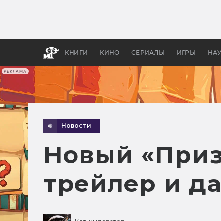
Какие
авгус
апока
детск
КНИГИ
КИНО
СЕРИАЛЫ
ИГРЫ
НА
РЕКЛАМА
Новости
Новый «Призр
трейлер и д
Кот-император