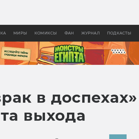
 фильмы смотреть в
Как создавались «Страшил
те 2026? В мире —
фильм, без которого не б
липсис, в России —
бы «Властелина колец»
ие комедии
УКА
МИРЫ
КОМИКСЫ
ФАН
ЖУРНАЛ
ПОДКАСТЫ
ак в доспехах» 
ата выхода