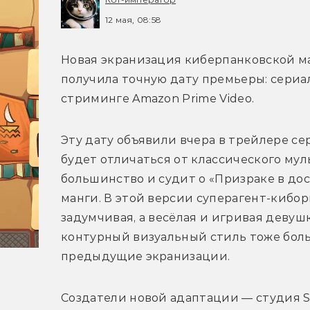
12 мая, 08:58
Новая экранизация киберпанковской ма
получила точную дату премьеры: сериал
стриминге Amazon Prime Video. 
Эту дату объявили вчера в трейлере сер
будет отличаться от классического му
большинство и судит о «Призраке в дос
манги. В этой версии суперагент-кибор
задумчивая, а весёлая и игривая девуш
контурный визуальный стиль тоже боль
предыдущие экранизации.
Создатели новой адаптации — студия 
S