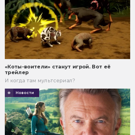
«Коты-воители» станут игрой. Вот её
трейлер
И когда там мультсериал?
Новости