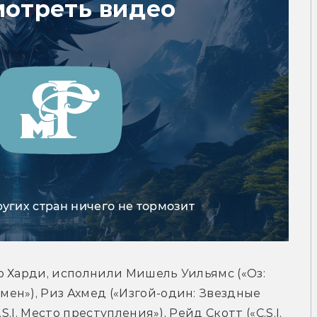
мотреть видео
ругих стран ничего не тормозит
 Харди, исполнили Мишель Уильямс («Оз: 
н»), Риз Ахмед («Изгой-один: Звездные 
.I. Место преступления»), Рейд Скотт («C.S.I. 