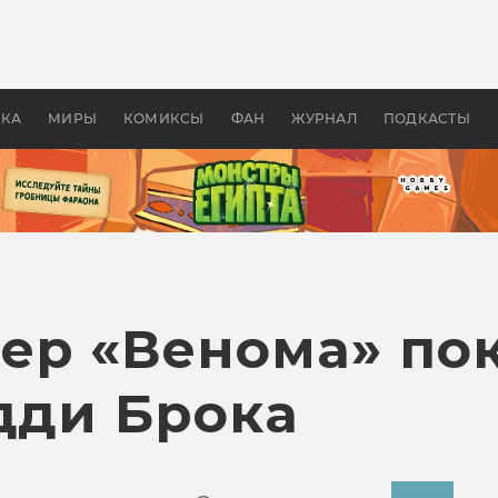
 фильмы смотреть в
Как создавались «Страшил
те 2026? В мире —
фильм, без которого не б
липсис, в России —
бы «Властелина колец»
ие комедии
УКА
МИРЫ
КОМИКСЫ
ФАН
ЖУРНАЛ
ПОДКАСТЫ
ер «Венома» по
дди Брока