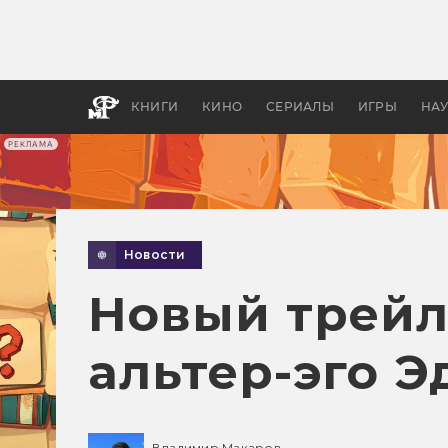
Какие
авгус
апока
детск
КНИГИ
КИНО
СЕРИАЛЫ
ИГРЫ
НА
РЕКЛАМА
Новости
Новый трейл
альтер-эго Э
Владимир Макаров