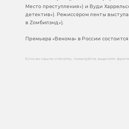
Место преступления») и Вуди Харрельсо
детектив»). Режиссёром ленты выступа
в Zомбилэнд»).
Премьера «Венома» в России состоится 
Если вы нашли опечатку, пожалуйста, выделите фрагмен