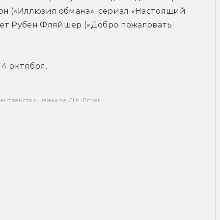
н («Иллюзия обмана», сериал «Настоящий 
ет Рубен Фляйшер («Добро пожаловать 
4 октября.
т текста и нажмите Ctrl+Enter.