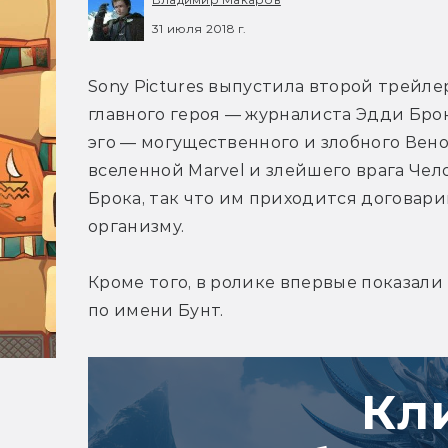
31 июля 2018 г.
Sony Pictures выпустила второй трейлер
главного героя — журналиста Эдди Брок
эго — могущественного и злобного Вено
вселенной Marvel и злейшего врага Чело
Брока, так что им приходится договари
организму.
Кроме того, в ролике впервые показали
по имени Бунт.
Кл