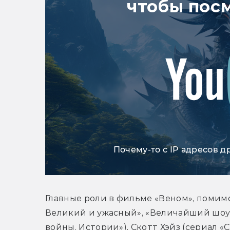
чтобы пос
Почему-то с IP адресов д
Главные роли в фильме «Веном», помимо
Великий и ужасный», «Величайший шоуме
войны. Истории»), Скотт Хэйз (сериал «C.S