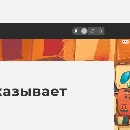
ы»:
«Хищник»: история культового
ыло
боевика. Как Ван Дамм не стал
пришельцем
казывает