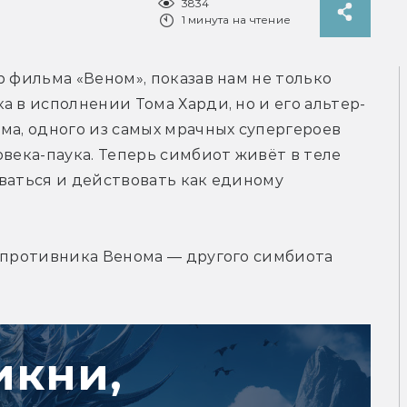
3834
1 минута на чтение
 фильма «Веном», показав нам не только 
а в исполнении Тома Харди, но и его альтер-
ма, одного из самых мрачных супергероев 
века-паука. Теперь симбиот живёт в теле 
ваться и действовать как единому 
 противника Венома — другого симбиота 
икни,