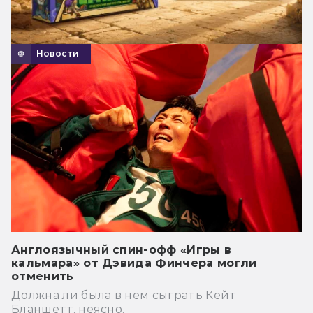
Новости
Англоязычный спин-офф «Игры в
кальмара» от Дэвида Финчера могли
отменить
Должна ли была в нем сыграть Кейт
Бланшетт, неясно.