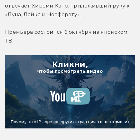
отвечает Хироми Като, приложивший руку к 
«Луна, Лайка и Носферату».
Премьера состоится 6 октября на японском 
ТВ.
Кликни,
чтобы посмотреть видео
Почему-то с IP адресов других стран ничего не тормозит