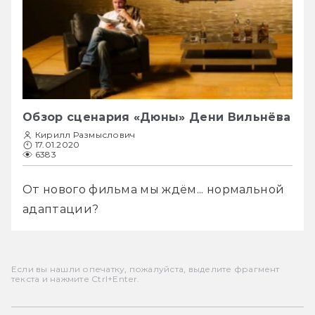
Обзор сценария «Дюны» Дени Вильнёва
Кирилл Размыслович
17.01.2020
6383
От нового фильма мы ждём... нормальной 
адаптации?
Если вы нашли опечатку, пожалуйста, выделите фрагмент
текста и нажмите Ctrl+Enter.