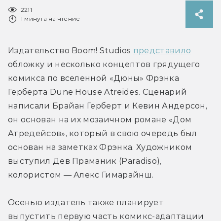
2211
1 минута на чтение
Издательство Boom! Studios 
представило
обложку и несколько концептов грядущего 
комикса по вселенной «Дюны» Фрэнка 
Герберта Dune House Atreides. Сценарий 
написали Брайан Герберт и Кевин Андерсон, 
он основан на их мозаичном романе «Дом 
Атредейсов», который в свою очередь был 
основан на заметках Фрэнка. Художником 
выступил Дев Праманик (Paradiso), 
колористом — Алекс Гимарайнш.
Осенью издатель также планирует 
выпустить первую часть комикс-адаптации 