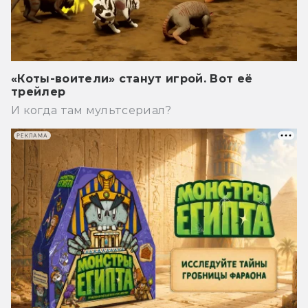
«Коты-воители» станут игрой. Вот её
трейлер
И когда там мультсериал?
РЕКЛАМА