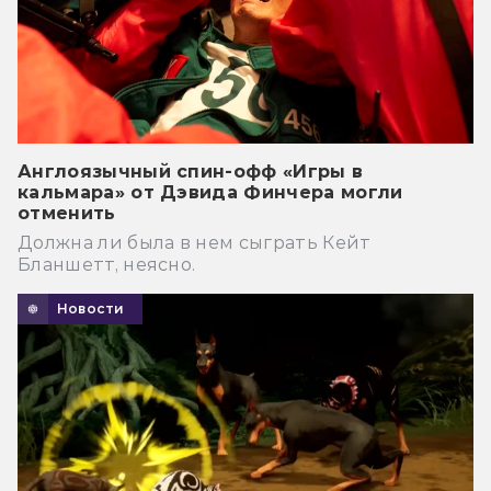
Англоязычный спин-офф «Игры в
кальмара» от Дэвида Финчера могли
отменить
Должна ли была в нем сыграть Кейт
Бланшетт, неясно.
Новости