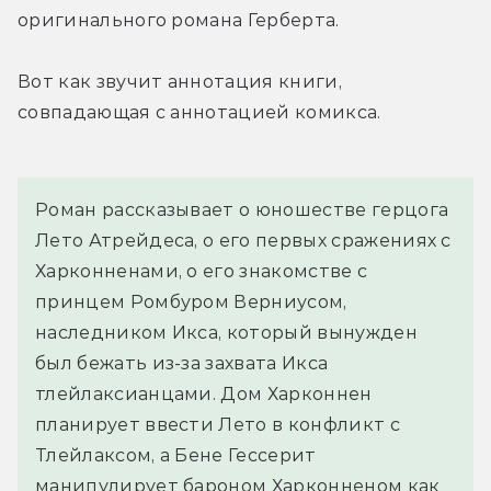
оригинального романа Герберта.
Вот как звучит аннотация книги, 
совпадающая с аннотацией комикса.
Роман рассказывает о юношестве герцога 
Лето Атрейдеса, о его первых сражениях с 
Харконненами, о его знакомстве с 
принцем Ромбуром Верниусом, 
наследником Икса, который вынужден 
был бежать из-за захвата Икса 
тлейлаксианцами. Дом Харконнен 
планирует ввести Лето в конфликт с 
Тлейлаксом, а Бене Гессерит 
манипулирует бароном Харконненом как 