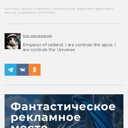
Если вы нашли опечатку, пожалуйста, выделите фрагмент
текста и нажмите Ctrl+Enter.
Кот-император
Emperor of catkind. I are controls the spice, I
are controls the Universe.