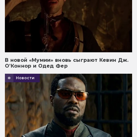
В новой «Мумии» вновь сыграют Кевин Дж.
О’Коннор и Одед Фер
Новости