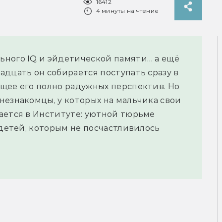
16412
4 минуты на чтение
ьного IQ и эйдетической памяти… а ещё
адцать он собирается поступать сразу в
щее его полно радужных перспектив. Но
незнакомцы, у которых на мальчика свои
ается в Институте: уютной тюрьме
 детей, которым не посчастливилось