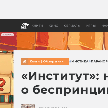
Как с
фильм
бы «В
КНИГИ
КИНО
СЕРИАЛЫ
ИГРЫ
НА
РЕКЛАМА
Книги
|
Обзоры книг
#
МИСТИКА
#
ПАРАНОР
«Институт»:
о беспринци
Евгения Сафонова