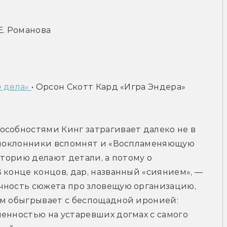
Е. Романова
 дела» 
• Орсон Скотт Кард «Игра Эндера»
собностями Кинг затрагивает далеко не в 
я поклонники вспомнят и «Воспламеняющую 
сторию делают детали, а потому о 
 конце концов, дар, названный «сиянием», — 
чность сюжета про зловещую организацию, 
ам обыгрывает с беспощадной иронией: 
енностью на устаревших догмах с самого 