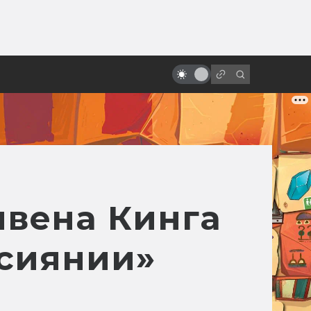
от
Докуфикшен: научно-
популярные фильмы, снятые как
реальные
ивена Кинга
«сиянии»