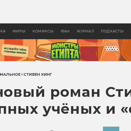
оздавались «Страшилы»:
«Одиссея» Нолана: что эт
, без которого не было
фильм сделал с Гомером и
ластелина колец»
Древней Грецией
УКА
МИРЫ
КОМИКСЫ
ФАН
ЖУРНАЛ
ПОДКАСТЫ
МАЛЬНОЕ
#
СТИВЕН КИНГ
 новый роман Ст
пных учёных и 