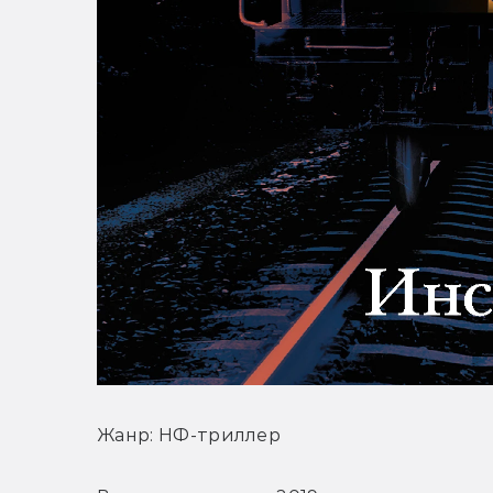
Жанр: НФ-триллер