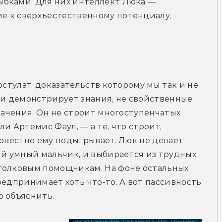
бками. Для них интеллект Люка — 
 к сверхъестественному потенциалу, 
остулат, доказательств которому мы так и не 
 демонстрирует знания, не свойственные 
начения. Он не строит многоступенчатых 
и Артемис Фаул, — а те, что строит, 
совестно ему подыгрывает. Люк не делает 
ый умный мальчик, и выбирается из трудных 
толковым помощникам. На фоне остальных 
едпринимает хоть что-то. А вот пассивность 
о объяснить.