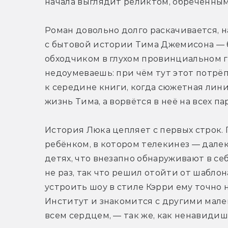
начала выглядит реликтом, обречённым
Роман довольно долго раскачивается, на
с бытовой истории Тима Джемисона — б
обходчиком в глухом провинциальном г
недоумеваешь: при чём тут этот потрё
к середине книги, когда сюжетная лини
жизнь Тима, а ворвётся в неё на всех пар
История Люка цепляет с первых строк. 
ребёнком, в котором телекинез — далеко
детях, что внезапно обнаруживают в се
не раз, так что решил отойти от шаблон
устроить шоу в стиле Кэрри ему точно н
Институт и знакомится с другими мал
всем сердцем, — так же, как ненавидиш