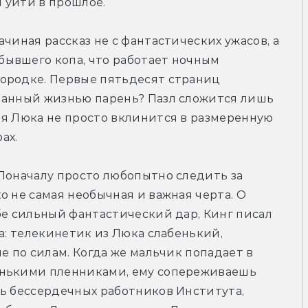
 уйти в прошлое.
чиная рассказ не с фантастических ужасов, а 
ывшего копа, что работает ночным 
ородке. Первые пятьдесят страниц 
панный жизнью парень? Пазл сложится лишь 
я Люка не просто вклинится в размеренную 
ах.
Поначалу просто любопытно следить за 
 не самая необычная и важная черта. О 
бе сильный фантастический дар, Кинг писал 
а: телекинетик из Люка слабенький, 
е по силам. Когда же мальчик попадает в 
енькими пленниками, ему сопереживаешь 
ь бессердечных работников Института, 